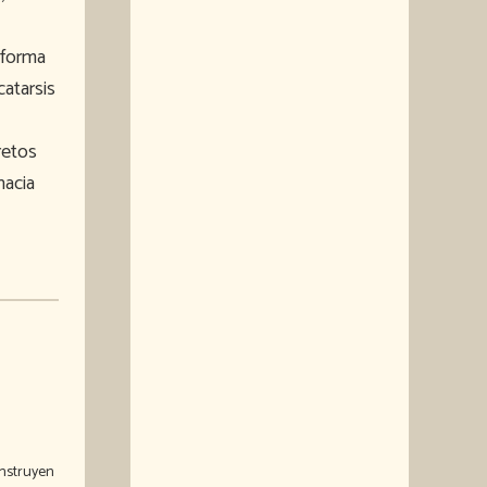
sforma
catarsis
retos
hacia
onstruyen