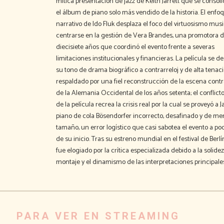
mítica presentación de jazz de Keith Jarrett que se conso
el álbum de piano solo más vendido de la historia. El enfo
narrativo de Ido Fluk desplaza el foco del virtuosismo musi
centrarse en la gestión de Vera Brandes, una promotora 
diecisiete años que coordinó el evento frente a severas
limitaciones institucionales y financieras. La película se d
su tono de drama biográfico a contrarreloj y de alta tenac
respaldado por una fiel reconstrucción de la escena contr
de la Alemania Occidental de los años setenta; el conflicto
de la película recrea la crisis real por la cual se proveyó a J
piano de cola Bösendorfer incorrecto, desafinado y de me
tamaño, un error logístico que casi sabotea el evento a po
de su inicio. Tras su estreno mundial en el festival de Berlín
fue elogiado por la crítica especializada debido a la solide
montaje y el dinamismo de las interpretaciones principale
PARA VER EN STREAMING