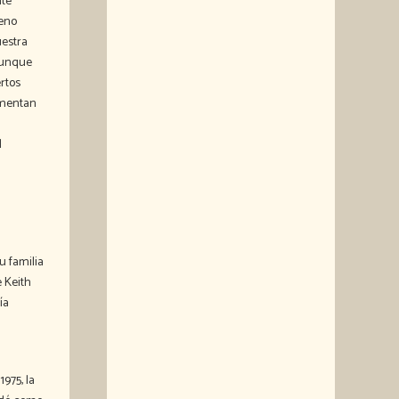
nte
reno
uestra
 aunque
ertos
gumentan
l
u familia
e Keith
ía
975, la