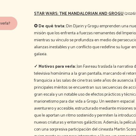
STAR WARS: THE MANDALORIAN AND GROGU
(2026)
verla?
✪ De qué trata:
Din Djarin y Grogu emprenden una nu
misión que los enfrenta a fuerzas remanentes del Imperio
mientras su vínculo se profundiza en medio de persecuci
alianzas inestables y un conflicto que redefine su lugar en
galaxia.
✓ Motivos para verla:
Jon Favreau traslada la narrativa d
televisiva homónima a la gran pantalla, marcando el retor
franquicia a las salas de cine tras siete años de ausencia. 
principales méritos se encuentran sus secuencias de acci
gran escala y un notable uso de efectos prácticos y técnic
marionetismo para dar vida a Grogu. Un western espacial
aventurero y accesible, estructurado mediante misiones s
que le aportan un ritmo sostenido y permiten la introducc
nuevas criaturas y entornos galácticos. Además, la pelícu
con una sorpresiva participación del cineasta Martin Scors