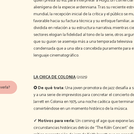
quien presta su voz para interpretar a Hugo, un comercia
alienígena de la especie ardenniana. Tras su reciente est
mundial, la recepción inicial de la crítica y el público se m
favorable hacia su factura técnica y su enfoque familiar,
dividida en relación a su estructura narrativa; mientras ci
sectores elogian la fidelidad al tono de la serie, otros ar
que su guion se asemeja más a una temporada televisiva
condensada que a una obra concebida puramente para e
lenguaje cinematográfico.
LA CHICA DE COLONIA
(2025)
✪ De qué trata:
Una joven promotora de jazz desafía a s
verla?
y a una serie de imprevistos para concretar el concierto d
Jarrett en Colonia en 1975, una noche caótica que terminar
convirtiéndose en un momento histórico de la música.
✓ Motivos para verla:
Un coming of age que expone las
circunstancias históricas detrás de “The Köln Concert” de 1