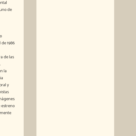
ntal
 uno de
co
l de 1986
ra de las
,
n la
ia
bral y
vistas
imágenes
e estreno
lemente