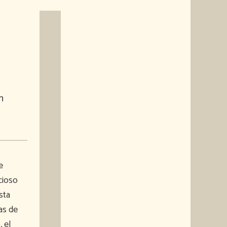
n
e
ncioso
sta
as de
 el