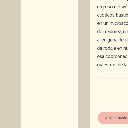
regreso del wés
caóticos bastid
en un microscop
de madurez, una
alienígena de 
de rodaje en n
esa coordenada
maestros de la
¿Dónde puedo 