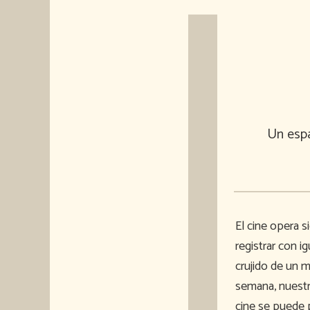
Un espa
El cine opera 
registrar con i
crujido de un 
semana, nuestr
cine se puede p