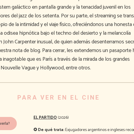
tern galáctico en pantalla grande y la tenacidad juvenil en los
ores del jazz de los setenta. Por su parte, el streaming se tran
io de la intimidad y el viaje físico, ofreciéndonos una honesta 
 odisea hipnótica bajo el techno del desierto y la melancolía
un John Carpenter inusual, de quien además desenterramos sec
uestra nota de blog. Para cerrar, les extendemos un pasaporte 
 inagotable que es París a través de la mirada de los grandes
 Nouvelle Vague y Hollywood, entre otros.
PARA VER EN EL CINE
EL PARTIDO
(2026)
verla?
✪ De qué trata:
Exjugadores argentinos e ingleses rec