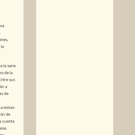
eva
,
ones,
 la
e la serie
no de la
Entre sus
ón a
as de
ucesivas
ión de
la cuenta
ese,