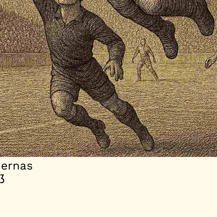
dernas
83