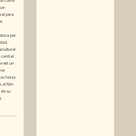
lidó como
que
cal para
de
estaca por
idad,
acultural
 central
arrett un
nor
cas horas
, el film
z de su
s.