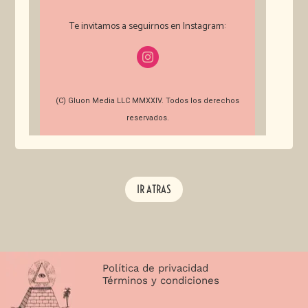
Te invitamos a seguirnos en Instagram:
(C) Gluon Media LLC MMXXIV. Todos los derechos
reservados.
IR ATRAS
Política de privacidad
Términos y condiciones