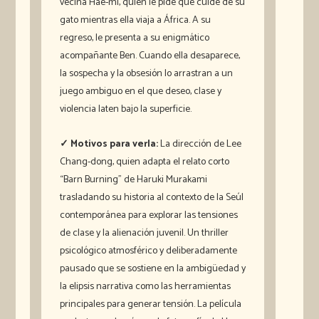
vecina Hae-mi, quien le pide que cuide de su
gato mientras ella viaja a África. A su
regreso, le presenta a su enigmático
acompañante Ben. Cuando ella desaparece,
la sospecha y la obsesión lo arrastran a un
juego ambiguo en el que deseo, clase y
violencia laten bajo la superficie.
✓ Motivos para verla:
La dirección de Lee
Chang-dong, quien adapta el relato corto
“Barn Burning” de Haruki Murakami
trasladando su historia al contexto de la Seúl
contemporánea para explorar las tensiones
de clase y la alienación juvenil. Un thriller
psicológico atmosférico y deliberadamente
pausado que se sostiene en la ambigüedad y
la elipsis narrativa como las herramientas
principales para generar tensión. La película