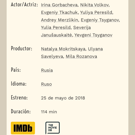
Actor/Actriz
:
Irina Gorbacheva
,
Nikita Volkov
,
Evgeniy Tkachuk
,
Yuliya Peresild
,
Andrey Merzlikin
,
Evgeniy Tsyganov
,
Yulia Peresild
,
Severija
Janušauskaitė
,
Yevgeni Tsyganov
Productor
:
Natalya Mokritskaya
,
Ulyana
Savelyeva
,
Mila Rozanova
País
:
Rusia
Idioma
:
Ruso
Estreno
:
25 de mayo de 2018
Duración
:
114 min