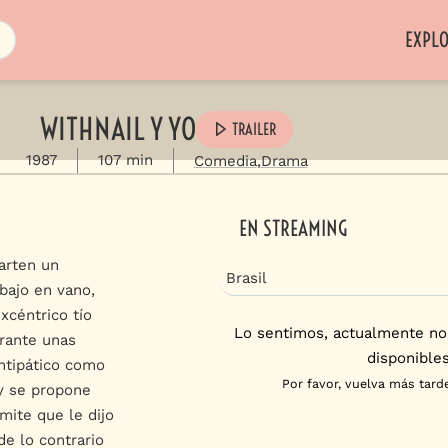
EXPL
WITHNAIL Y YO
TRAILER
1987
107 min
Comedia
Drama
EN STREAMING
arten un
Brasil
bajo en vano,
xcéntrico tío
Lo sentimos, actualmente no
rante unas
disponibles
ntipático como
Por favor, vuelva más tarde
 y se propone
ite que le dijo
de lo contrario