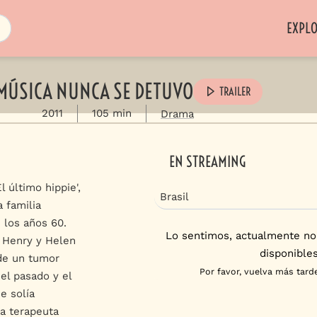
EXPL
MÚSICA NUNCA SE DETUVO
TRAILER
2011
105 min
Drama
EN STREAMING
 último hippie',
Brasil
 familia
e los años 60.
Lo sentimos, actualmente no
, Henry y Helen
disponibles
de un tumor
Por favor, vuelva más tarde
 el pasado y el
e solía
a terapeuta