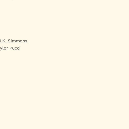
J.K. Simmons
,
ylor Pucci