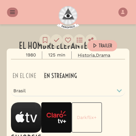
EL HOMBRE ELEFANTE
TRAILER
1980
125 min
Historia
Drama
EN EL CINE
EN STREAMING
Brasil
Darkflix+