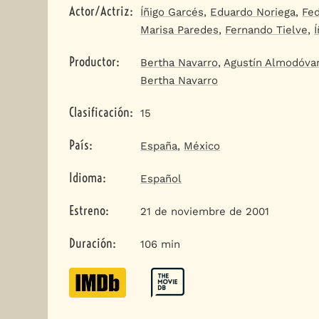
Actor/Actriz
:
Íñigo Garcés
,
Eduardo Noriega
,
Fed
Marisa Paredes
,
Fernando Tielve
,
Productor
:
Bertha Navarro
,
Agustín Almodóva
Bertha Navarro
Clasificación
:
15
País
:
España
,
México
Idioma
:
Español
Estreno
:
21 de noviembre de 2001
Duración
:
106 min