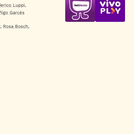
erico Luppi
,
Íñigo Garcés
r
,
Rosa Bosch
,