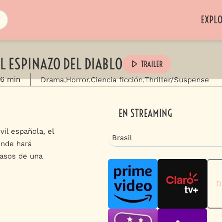
EXPL
L ESPINAZO DEL DIABLO
TRAILER
06 min
Drama
Horror
Ciencia ficción
Thriller/Suspense
EN STREAMING
vil española, el
Brasil
onde hará
pasos de una
D