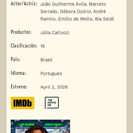
Actor/Actriz
:
João Guilherme Ávila
,
Marcelo
Serrado
,
Débora Ozório
,
André
Ramiro
,
Emílio de Mello
,
Bia Seidl
Productor
:
Júlia Carlucci
Clasificación
:
16
País
:
Brasil
Idioma
:
Portugués
Estreno
:
April 2, 2026