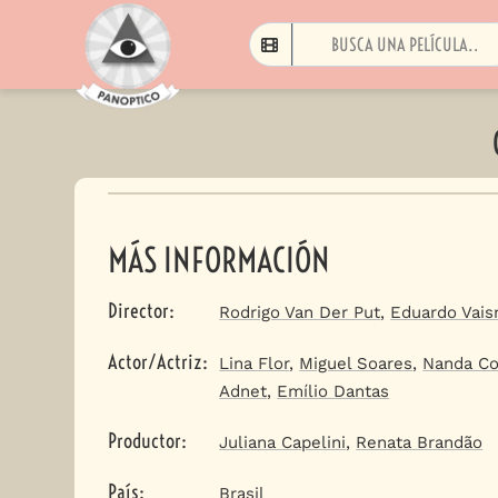
MÁS INFORMACIÓN
Director
:
Rodrigo Van Der Put
,
Eduardo Vai
Actor/Actriz
:
Lina Flor
,
Miguel Soares
,
Nanda Co
Adnet
,
Emílio Dantas
Productor
:
Juliana Capelini
,
Renata Brandão
País
:
Brasil