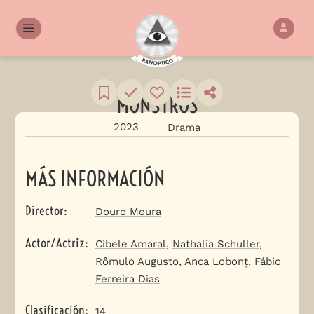
MONSTROS
2023
Drama
MÁS INFORMACIÓN
Director
:
Douro Moura
Actor/Actriz
:
Cibele Amaral
,
Nathalia Schuller
,
Rômulo Augusto
,
Anca Lobonț
,
Fábio
Ferreira Dias
Clasificación
:
14