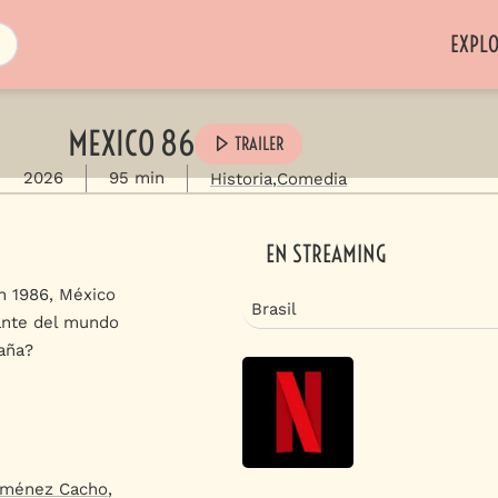
EXPL
MEXICO 86
TRAILER
2026
95 min
Historia
Comedia
EN STREAMING
n 1986, México
Brasil
ante del mundo
aña?
iménez Cacho
,