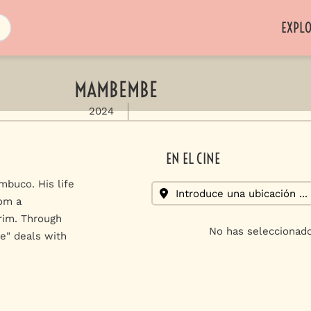
EXPL
MAMBEMBE
2024
EN EL CINE
mbuco. His life
om a
rim. Through
No has seleccionado
e" deals with