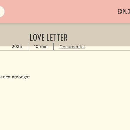
EXPL
LOVE LETTER
2025
10 min
Documental
rience amongst