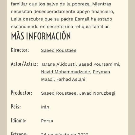
familiar que los salve de la pobreza. Mientras
necesitan desesperadamente apoyo financiero,
Leila descubre que su padre Esmail ha estado
escondiendo en secreto una reliquia familiar.
MÁS INFORMACIÓN
Director
:
Saeed Roustaee
Actor/Actriz
:
Tarane Alidousti
,
Saeed Poursamimi
,
Navid Mohammadzade
,
Peyman
Maadi
,
Farhad Aslani
Productor
:
Saeed Roustaee
,
Javad Noruzbegi
País
:
Irán
Idioma
:
Persa
Estreno
:
24 de agosto de 2022