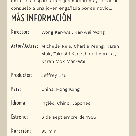
entre los dispares trabajos nocturnos y servir de
consuelo a una joven engañada por su novio...
MÁS INFORMACIÓN
Director
:
Wong Kar-wai
,
Kar-wai Wong
Actor/Actriz
:
Michelle Reis
,
Charlie Yeung
,
Karen
Mok
,
Takeshi Kaneshiro
,
Leon Lai
,
Karen Mok Man-Wai
Productor
:
Jeffrey Lau
País
:
China
,
Hong Kong
Idioma
:
Inglés
,
Chino
,
Japonés
Estreno
:
6 de septiembre de 1995
Duración
:
95 min