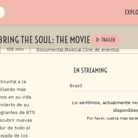
EXPL
 BRING THE SOUL: THE MOVIE
TRAILER
105 min
Documental
Musical
Cine de eventos
EN STREAMING
triunfal a la
Brasil
rillando más
nos en su vida
Lo sentimos, actualmente no
ncierto de su
disponibles
tegrantes de BTS
Por favor, vuelva más tarde
scubrir nuevas
dor de todo el
ejada de los