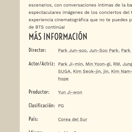
escenarios, con conversaciones íntimas de la b
espectaculares imágenes de los conciertos del 
experiencia cinematográfica que no te puedes per
de BTS continúa!
MÁS INFORMACIÓN
Director
:
Park Jun-soo
,
Jun-Soo Park
,
Park
Actor/Actriz
:
Park Ji-min
,
Min Yoon-gi
,
RM
,
Jun
SUGA
,
Kim Seok-jin
,
jin
,
Kim Nam-
hope
Productor
:
Yun Ji-won
Clasificación
:
PG
País
:
Corea del Sur