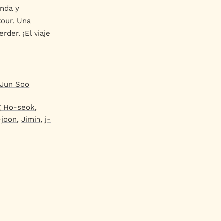
anda y
tour. Una
der. ¡El viaje
 Jun Soo
g Ho-seok
,
joon
,
Jimin
,
j-