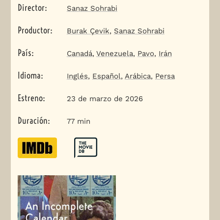
Director
:
Sanaz Sohrabi
Productor
:
Burak Çevik
,
Sanaz Sohrabi
País
:
Canadá
,
Venezuela
,
Pavo
,
Irán
Idioma
:
Inglés
,
Español
,
Arábica
,
Persa
Estreno
:
23 de marzo de 2026
Duración
:
77 min