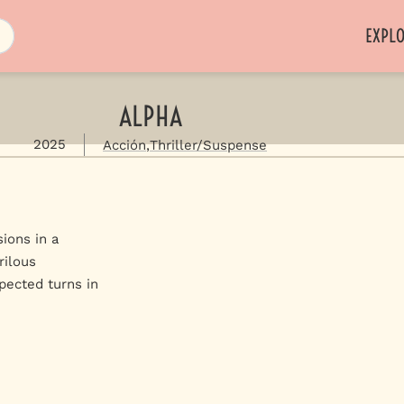
EXPL
ALPHA
2025
Acción
Thriller/Suspense
ions in a
rilous
pected turns in