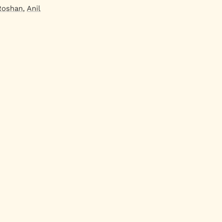
 Roshan
,
Anil