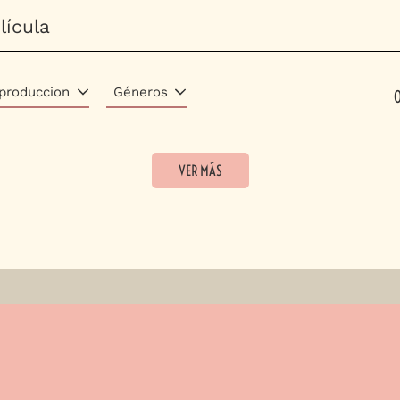
 produccion
Géneros
VER MÁS